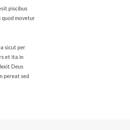
sit piscibus
li quod movetur
a sicut per
 et ita in
lexit Deus
n pereat sed