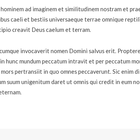
 hominem ad imaginem et similitudinem nostram et prae
libus caeli et bestiis universaeque terrae omnique repti
ncipio creavit Deus caelum et terram.
cumque invocaverit nomen Domini salvus erit. Proptere
n hunc mundum peccatum intravit et per peccatum mors
ors pertransiit in quo omnes peccaverunt. Sic enim di
um suum unigenitum daret ut omnis qui credit in eum no
eternam.